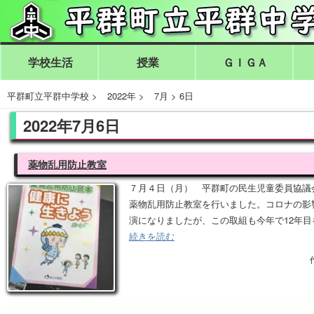
学校生活
授業
ＧＩＧＡ
平群町立平群中学校
>
2022年
>
7月
>
6日
2022年7月6日
薬物乱用防止教室
７月４日（月） 平群町の民生児童委員協議
薬物乱用防止教室を行いました。コロナの影
演になりましたが、この取組も今年で12年目
続きを読む