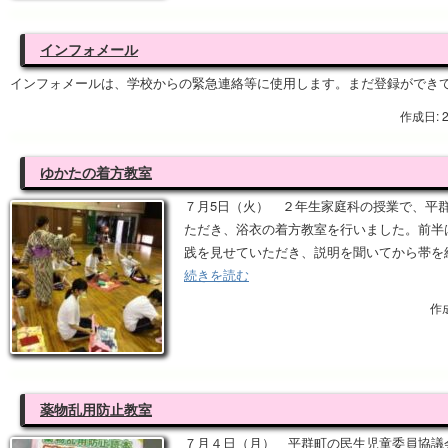
インフォメール
インフォメールは、学校からの緊急連絡等に使用します。まだ登録ができ
作成日: 
ゆかたの着方教室
７月5日（火） ２年生家庭科の授業で、平
ただき、浴衣の着方教室を行いました。前半
践を見せていただき、説明を聞いてから帯を
続きを読む
作成
薬物乱用防止教室
７月４日（月） 平群町の民生児童委員協議