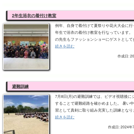
2年生浴衣の着付け教室
例年、自身で着付けて夏祭りや花火大会に行
年生で浴衣の着付け教室を行なっています。 
の先生もファッションショーにゲストとして
続きを読む
作成日: 2
避難訓練
7月8日(月)の避難訓練では、ビデオ視聴後
することで避難経路を確かめました。 暑い
習として真剣に取り組み充実した訓練となり
続きを読む
作成日: 2024年