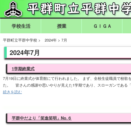
学校生活
授業
ＧＩＧＡ
平群町立平群中学校
>
2024年
>
7月
2024年7月
1学期終業式
7月19日に終業式が体育館にて行われました。 まず、全校生徒職員で校歌
た。 皆さんの感謝や思いやりが見えた1学期であり、スローガンである
続きを読む
平群中だより「笑進笑明」No.６