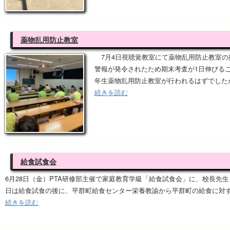
薬物乱用防止教室
7月4日視聴覚教室にて薬物乱用防止教室の
警報が発令されたため期末考査が1日伸びる
年生薬物乱用防止教室が行われるはずでした
続きを読む
給食試食会
6月28日（金）PTA研修部主催で家庭教育学級「給食試食会」に、校長先
日は給食試食の後に、平群町給食センター栄養教諭から平群町の給食に対
続きを読む