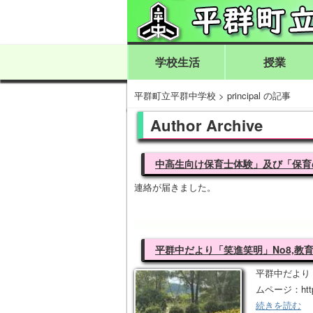
学校生活
授業
平群町立平群中学校
>
principal の記事
Author Archive
中高生向け保育士体験」及び「保育
連絡が届きました。
平群中だより「笑進笑明」No8,教育長だ
平群中だより「
ムページ：https:/
続きを読む