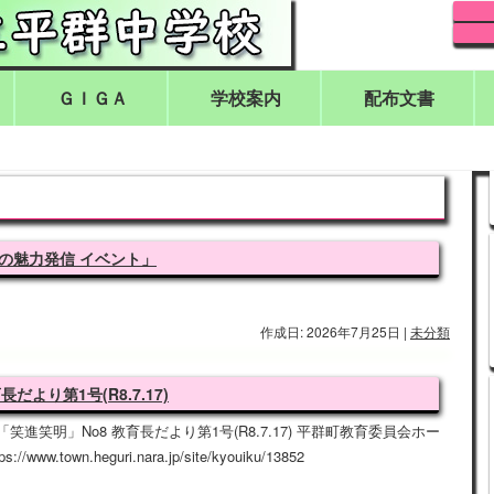
ＧＩＧＡ
学校案内
配布文書
の魅力発信 イベント」
作成日: 2026年7月25日
|
未分類
より第1号(R8.7.17)
笑進笑明」No8 教育長だより第1号(R8.7.17) 平群町教育委員会ホー
/www.town.heguri.nara.jp/site/kyouiku/13852