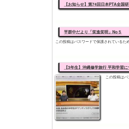
【お知らせ】第74回日本PTA全国
平群中だより「笑進笑明」No５
この投稿はパスワードで保護されているた
【3年生】沖縄修学旅行 平和学習に
この投稿はパ