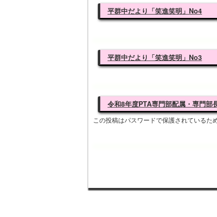
平群中だより「笑進笑明」No4
平群中だより「笑進笑明」No3
令和8年度PTA専門部配属・専門部
この投稿はパスワードで保護されているた