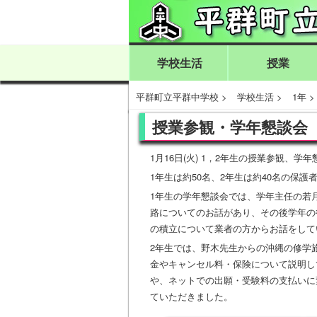
学校生活
授業
平群町立平群中学校
>
学校生活
>
1年
授業参観・学年懇談会
1月16日(火) 1，2年生の授業参観、学
1年生は約50名、2年生は約40名の保
1年生の学年懇談会では、学年主任の若
路についてのお話があり、その後学年の
の積立について業者の方からお話をして
2年生では、野木先生からの沖縄の修学
金やキャンセル料・保険について説明し
や、ネットでの出願・受験料の支払いに
ていただきました。