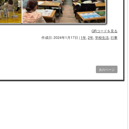
QRコードを見る
作成日: 2024年1月17日
|
1年
,
2年
,
学校生活
,
行事
次のページ