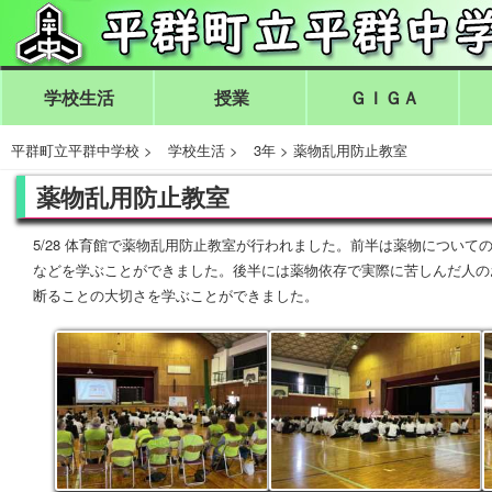
学校生活
授業
ＧＩＧＡ
平群町立平群中学校
>
学校生活
>
3年
>
薬物乱用防止教室
薬物乱用防止教室
5/28 体育館で薬物乱用防止教室が行われました。前半は薬物につい
などを学ぶことができました。後半には薬物依存で実際に苦しんだ人の
断ることの大切さを学ぶことができました。