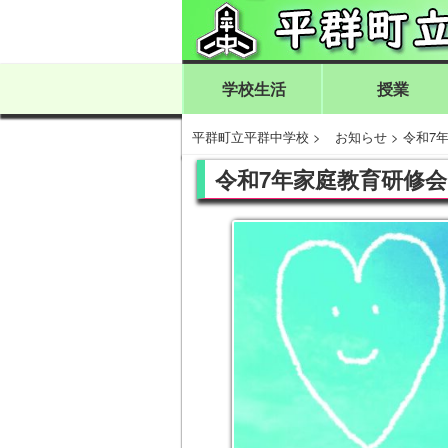
学校生活
授業
平群町立平群中学校
>
お知らせ
>
令和7
令和7年家庭教育研修会